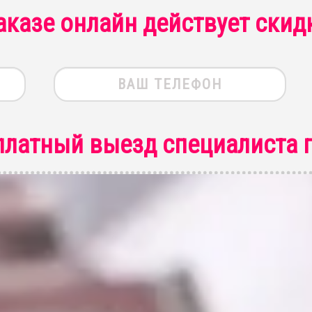
аказе онлайн действует скид
платный выезд специалиста
п