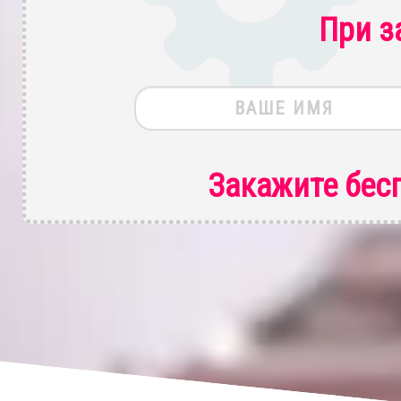
При з
Закажите бес