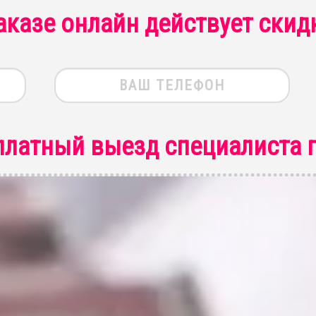
аказе онлайн действует скид
платный выезд специалиста
п