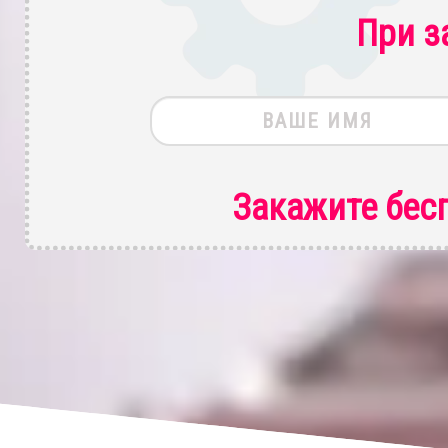
При з
Закажите бес